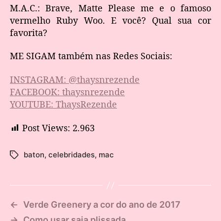
M.A.C.: Brave, Matte Please me e o famoso
vermelho Ruby Woo. E você? Qual sua cor
favorita?
ME SIGAM também nas Redes Sociais:
INSTAGRAM: @thaysnrezende
FACEBOOK: thaysnrezende
YOUTUBE: ThaysRezende
Post Views:
2.963
baton
,
celebridades
,
mac
←
Verde Greenery a cor do ano de 2017
→
Como usar saia plissada