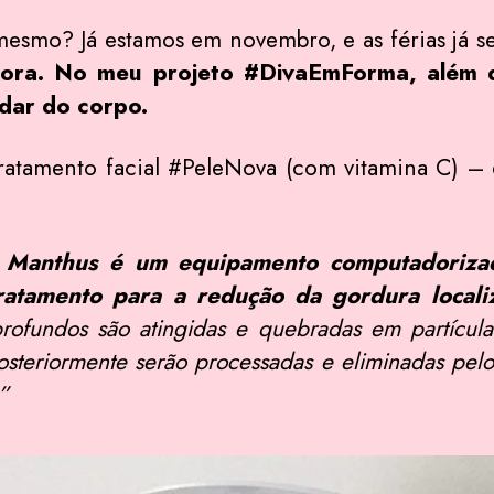
 mesmo? Já estamos em novembro, e as férias já
gora. No meu projeto #DivaEmForma, além 
dar do corpo.
ratamento facial #PeleNova (com vitamina C) – 
 Manthus é um equipamento computadorizad
tratamento para a redução da gordura localiz
profundos são atingidas e quebradas em partícul
posteriormente serão processadas e eliminadas pel
”