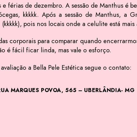
as e férias de dezembro. A sessão de Manthus é be
cócegas, kkkkk. Após a sessão de Manthus, a G
 (kkkkk), pois nos locais onde a celulite está mai
das corporais para comparar quando encerrarmos 
o é fácil ficar linda, mas vale o esforço.
valiação a Bella Pele Estética segue o contato:
/ RUA MARQUES POVOA, 565 – UBERLÂNDIA- MG