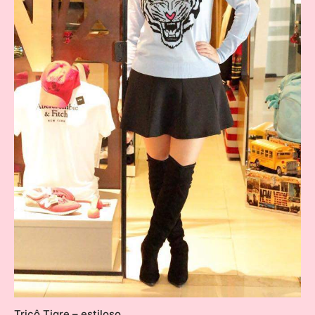
Tricô Tigre – estiloso