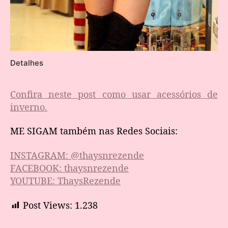
Detalhes
Confira neste post como usar acessórios de
inverno.
ME SIGAM também nas Redes Sociais:
INSTAGRAM: @thaysnrezende
FACEBOOK: thaysnrezende
YOUTUBE: ThaysRezende
Post Views:
1.238