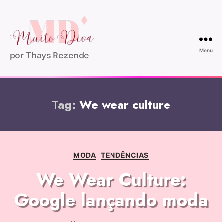
Menu
por Thays Rezende
Tag:
We wear culture
MODA
TENDÊNCIAS
We Wear Culture:
Google lançando moda