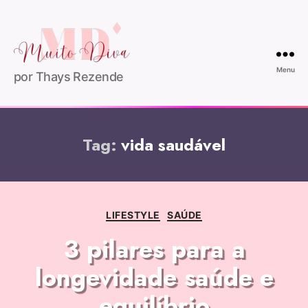
Menu
por Thays Rezende
Tag:
vida saudável
LIFESTYLE
SAÚDE
3 pilares para a
longevidade saúde e
equilíbrio