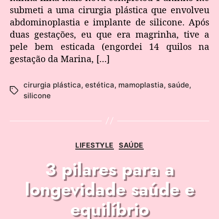
submeti a uma cirurgia plástica que envolveu
abdominoplastia e implante de silicone. Após
duas gestações, eu que era magrinha, tive a
pele bem esticada (engordei 14 quilos na
gestação da Marina, […]
cirurgia plástica
,
estética
,
mamoplastia
,
saúde
,
silicone
LIFESTYLE
SAÚDE
3 pilares para a
longevidade saúde e
equilíbrio