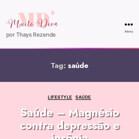
Menu
por Thays Rezende
Tag:
saúde
LIFESTYLE
SAÚDE
Saúde – Magnésio
contra depressão e
insônia