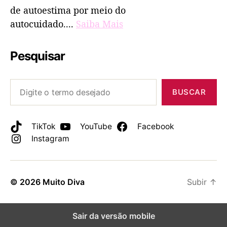
de autoestima por meio do
autocuidado....
Saiba Mais
Pesquisar
BUSCAR
TikTok
YouTube
Facebook
Instagram
© 2026
Muito Diva
Subir
↑
Sair da versão mobile