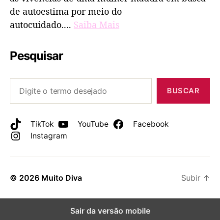
de autoestima por meio do
autocuidado....
Saiba Mais
Pesquisar
BUSCAR
TikTok
YouTube
Facebook
Instagram
© 2026
Muito Diva
Subir
↑
Sair da versão mobile