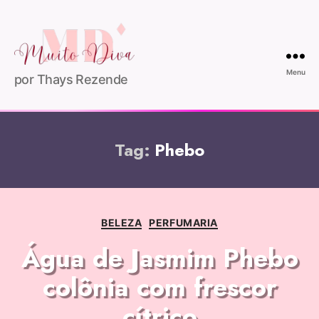
Menu
por Thays Rezende
Tag:
Phebo
BELEZA
PERFUMARIA
Água de Jasmim Phebo
colônia com frescor
cítrico