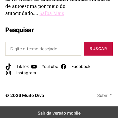
de autoestima por meio do
autocuidado....
Saiba Mais
Pesquisar
BUSCAR
TikTok
YouTube
Facebook
Instagram
© 2026
Muito Diva
Subir
↑
Sair da versão mobile