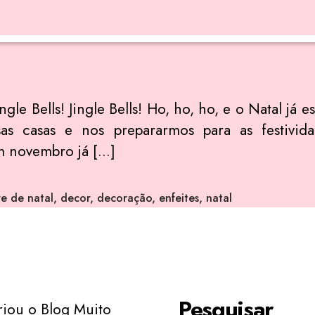
ngle Bells! Jingle Bells! Ho, ho, ho, e o Natal 
s casas e nos prepararmos para as festivid
 novembro já […]
e de natal
,
decor
,
decoração
,
enfeites
,
natal
Pesquisar
riou o Blog Muito