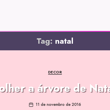
Tag:
natal
DECOR
lher a árvore de Nata
11 de novembro de 2016