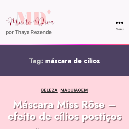
Menu
por Thays Rezende
Tag:
máscara de cílios
BELEZA
MAQUIAGEM
Máscara Miss Rôse –
efeito de cílios postiços