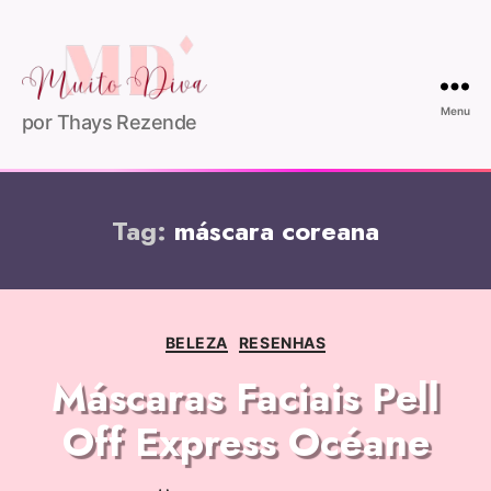
Menu
por Thays Rezende
Tag:
máscara coreana
BELEZA
RESENHAS
Máscaras Faciais Pell
Off Express Océane