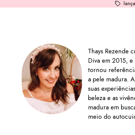
lanç
Thays Rezende c
Diva em 2015, e 
tornou referênc
a pele madura. A
suas experiência
beleza e as vivê
madura em busca
meio do autocui