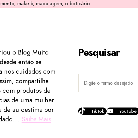
amento
,
make b
,
maquiagem
,
o boticário
Pesquisar
riou o Blog Muito
desde então se
ia nos cuidados com
ssim, compartilha
s com produtos de
ncias de uma mulher
 de autoestima por
TikTok
YouTube
dado....
Saiba Mais