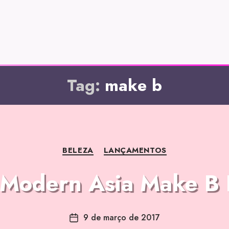
Tag:
make b
BELEZA
LANÇAMENTOS
 Modern Asia Make B B
9 de março de 2017