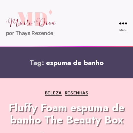
Menu
por Thays Rezende
Tag:
espuma de banho
BELEZA
RESENHAS
Fluffy Foam espuma de
banho The Beauty Box