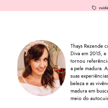
cuid
Thays Rezende c
Diva em 2015, e 
tornou referênc
a pele madura. A
suas experiência
beleza e as vivê
madura em busca
meio do autocui