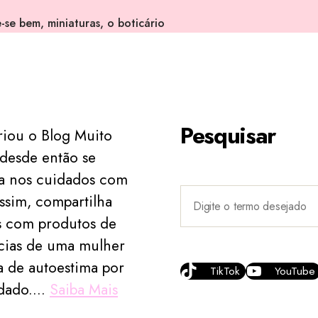
e-se bem
,
miniaturas
,
o boticário
Pesquisar
riou o Blog Muito
desde então se
ia nos cuidados com
ssim, compartilha
s com produtos de
ncias de uma mulher
 de autoestima por
TikTok
YouTube
dado....
Saiba Mais