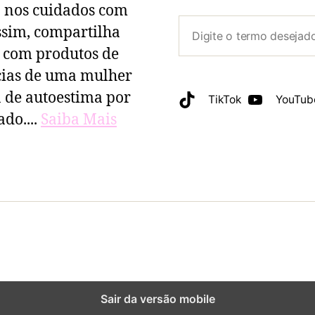
a nos cuidados com
ssim, compartilha
s com produtos de
ncias de uma mulher
de autoestima por
TikTok
YouTub
do....
Saiba Mais
Sair da versão mobile