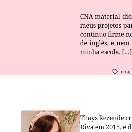
CNA material did
meus projetos par
continuo firme n
de inglês, e nem
minha escola, […]
cna
,
Thays Rezende cr
Diva em 2015, e d