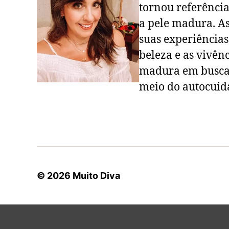
tornou referênci
a pele madura. A
suas experiência
beleza e as vivê
madura em busca 
meio do autocuida
© 2026
Muito Diva