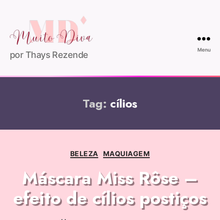
Menu
por Thays Rezende
Tag:
cílios
BELEZA
MAQUIAGEM
Máscara Miss Rôse –
efeito de cílios postiços