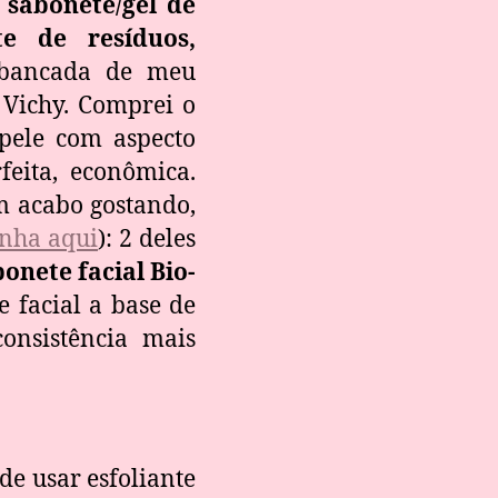
 sabonete/gel de
te de resíduos,
 bancada de meu
Vichy. Comprei o
pele com aspecto
feita, econômica.
m acabo gostando,
inha aqui
): 2 deles
bonete facial Bio-
 facial a base de
onsistência mais
e usar esfoliante