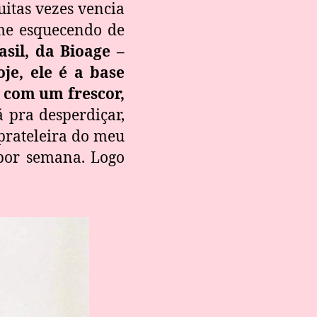
itas vezes vencia
 me esquecendo de
sil, da Bioage –
e, ele é a base
e com um frescor,
 pra desperdiçar,
prateleira do meu
por semana. Logo