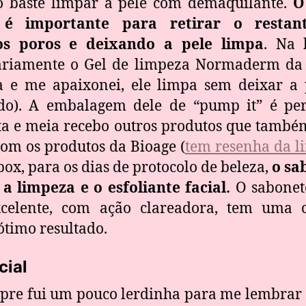
 baste limpar a pele com demaquilante.
O
 é importante para retirar o restan
os poros e deixando a pele limpa
. Na
iariamente o Gel de limpeza Normaderm da 
 e me apaixonei, ele limpa sem deixar a 
ado). A embalagem dele de “pump it” é per
ta e meia recebo outros produtos que també
om os produtos da Bioage (
tem resenha da l
ox, para os dias de protocolo de beleza,
o sa
a limpeza e o esfoliante facial.
O sabonete
celente, com ação clareadora, tem uma c
ótimo resultado.
cial
pre fui um pouco lerdinha para me lembrar d