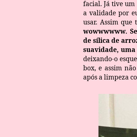
facial. Já tive 
a validade por e
usar. Assim que 
wowwwwww. Sem 
de sílica de arr
suavidade, uma 
deixando-o esque
box, e assim nã
após a limpeza co