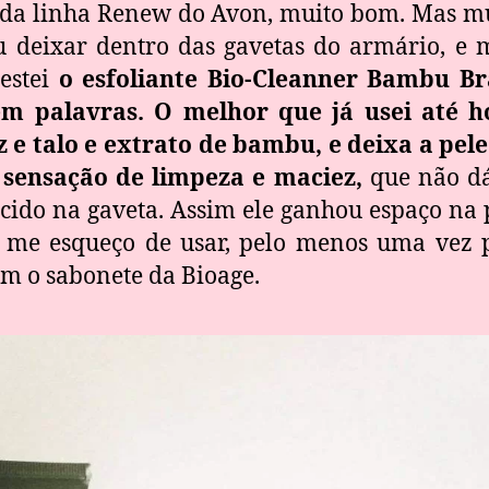
um da linha Renew do Avon, muito bom. Mas mu
u deixar dentro das gavetas do armário, e
testei
o esfoliante Bio-Cleanner Bambu Bra
palavras. O melhor que já usei até hoj
oz e talo e extrato de bambu, e deixa a pel
sensação de limpeza e maciez,
que não dá
cido na gaveta. Assim ele ganhou espaço na 
o me esqueço de usar, pelo menos uma vez 
m o sabonete da Bioage.