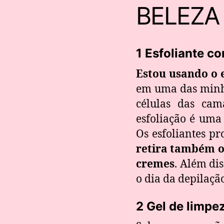
BELEZA
1 Esfoliante co
Estou usando o e
em uma das minha
células das cam
esfoliação é uma
Os esfoliantes 
retira também os
cremes
. Além di
o dia da depilaçã
2 Gel de limpez