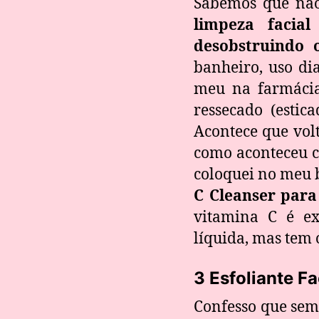
Sabemos que não
limpeza facial
desobstruindo 
banheiro, uso d
meu na farmácia
ressecado (estic
Acontece que vol
como aconteceu c
coloquei no meu b
C Cleanser para 
vitamina C é ex
líquida, mas tem 
3 Esfoliante Fa
Confesso que sem