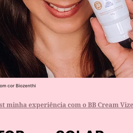
com cor Biozenthi
st minha experiência com o BB Cream Vize