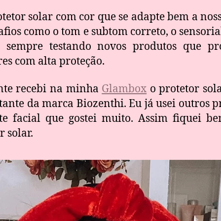
etor solar com cor que se adapte bem a nossa
afios como o tom e subtom correto, o sensorial
u sempre testando novos produtos que p
es com alta proteção.
nte recebi na minha
Glambox
o protetor sol
tante da marca Biozenthi. Eu já usei outros 
te facial que gostei muito. Assim fiquei 
r solar.