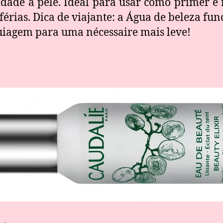
dade à pele. Ideal para usar como primer e 
férias. Dica de viajante: a Água de beleza fu
uiagem para uma nécessaire mais leve!