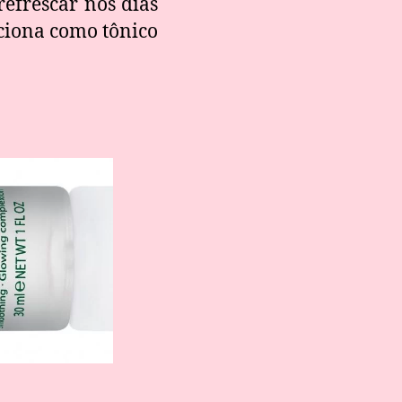
refrescar nos dias
nciona como tônico