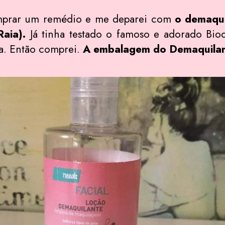
omprar um remédio e me deparei com
o demaqu
aia).
Já tinha testado o famoso e adorado Bio
ta. Então comprei.
A embalagem do Demaquilan