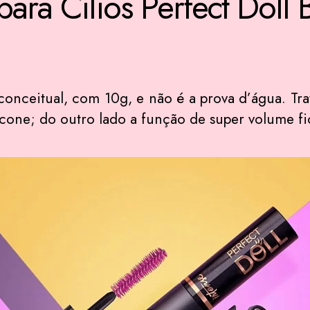
ara Cílios Perfect Doll B
nceitual, com 10g, e não é a prova d’água. Tra
licone; do outro lado a função de super volume f