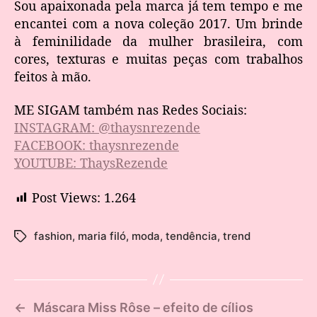
Sou apaixonada pela marca já tem tempo e me
encantei com a nova coleção 2017. Um brinde
à feminilidade da mulher brasileira, com
cores, texturas e muitas peças com trabalhos
feitos à mão.
ME SIGAM também nas Redes Sociais:
INSTAGRAM: @thaysnrezende
FACEBOOK: thaysnrezende
YOUTUBE: ThaysRezende
Post Views:
1.264
fashion
,
maria filó
,
moda
,
tendência
,
trend
←
Máscara Miss Rôse – efeito de cílios