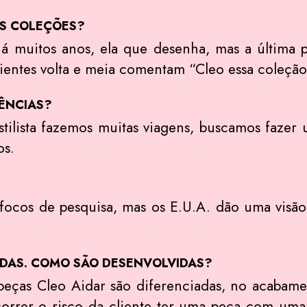
AS COLEÇÕES?
há muitos anos, ela que desenha, mas a última
lientes volta e meia comentam “Cleo essa coleção 
ÊNCIAS?
stilista fazemos muitas viagens, buscamos faze
os.
focos de pesquisa, mas os E.U.A. dão uma visão
.
INDAS. COMO SÃO DESENVOLVIDAS?
s peças Cleo Aidar são diferenciadas, no acabam
correr o risco da cliente ter uma peça com uma