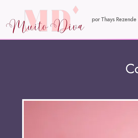
por Thays Rezende
Co