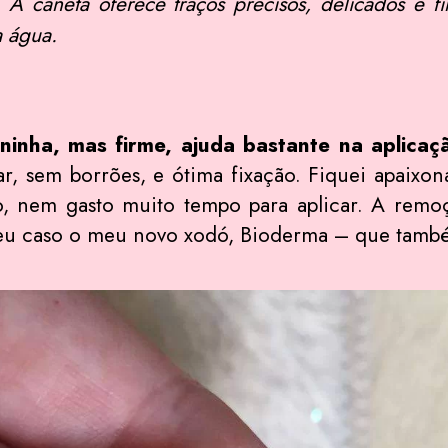
A caneta oferece traços precisos, delicados e f
a água.
inha, mas firme, ajuda bastante na aplica
sar, sem borrões, e ótima fixação. Fiquei apaixo
o, nem gasto muito tempo para aplicar. A remoç
eu caso o meu novo xodó, Bioderma – que também