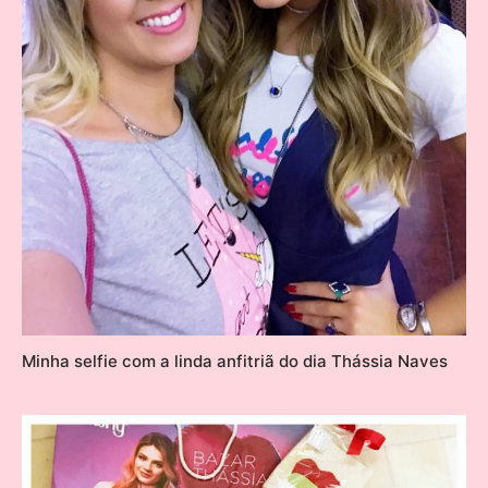
Minha selfie com a linda anfitriã do dia Thássia Naves