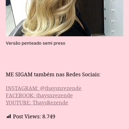
Versão penteado semi preso
ME SIGAM também nas Redes Sociais:
INSTAGRAM: @thaysnrezende
FACEBOOK: thaysnrezende
YOUTUBE: ThaysRezende
Post Views:
8.749